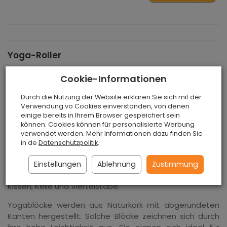
Yoga-Roller
Cookie-Informationen
Kork für Yoga-Übungen wird aus hochverdichtetem
Korkagglomerat hergestellt. Aufgrund der Dichte dieses
Durch die Nutzung der Website erklären Sie sich mit der
Verwendung vo Cookies einverstanden, von denen
Materials sowie der entsprechenden
einige bereits in Ihrem Browser gespeichert sein
Produktionstechnologie zeichnen sich Korkprodukte
können. Cookies können für personalisierte Werbung
durch eine sehr hohe Haltbarkeit und Stabilität aus.
verwendet werden. Mehr Informationen dazu finden Sie
Diese natürlichen, warmen und umweltfreundlichen
in de
Datenschutzpolitik
.
Produkte sorgen für Sicherheit und Komfort bei der
Ausübung von Yoga. Die beliebtesten Korkprodukte, die
Einstellungen
Ablehnung
Zustimmung
für Yoga benötigt werden, sind: Yogablöcke, Matten,
Kissen, Keile und Viertelstäbe.
Yogablöcke werden aus Naturkork mit abgerundeten
Kanten hergestellt. Solche Blöcke zeichnen sich durch