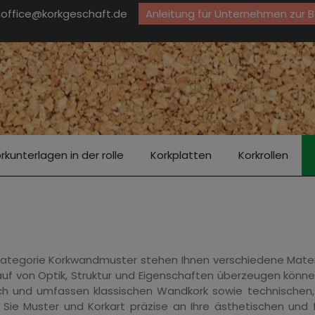
office@korkgeschaft.de
Anleitung für Unternehmen zur 
rkunterlagen in der rolle
Korkplatten
Korkrollen
Kategorie Korkwandmuster stehen Ihnen verschiedene Materi
f von Optik, Struktur und Eigenschaften überzeugen können
ich und umfassen klassischen Wandkork sowie technischen,
Sie Muster und Korkart präzise an Ihre ästhetischen und f