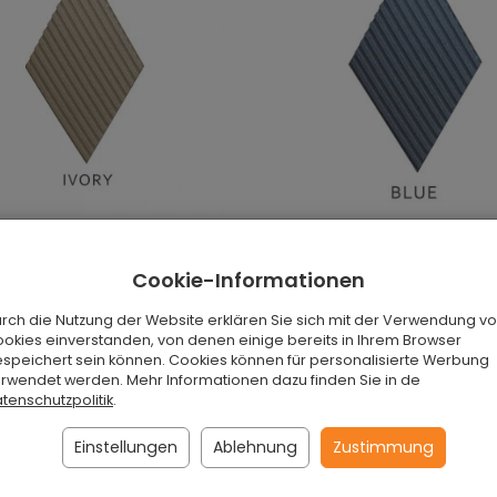
dpaneele Stripe IVORY
3D Wandpaneele Stripe BL
Cookie-Informationen
tellung
Auf Bestellung
 Stück
€6,90 / Stück
rch die Nutzung der Website erklären Sie sich mit der Verwendung vo
okies einverstanden, von denen einige bereits in Ihrem Browser
speichert sein können. Cookies können für personalisierte Werbung
rwendet werden. Mehr Informationen dazu finden Sie in de
en Warenkorb
In den Warenkorb
tenschutzpolitik
.
Einstellungen
Ablehnung
Zustimmung