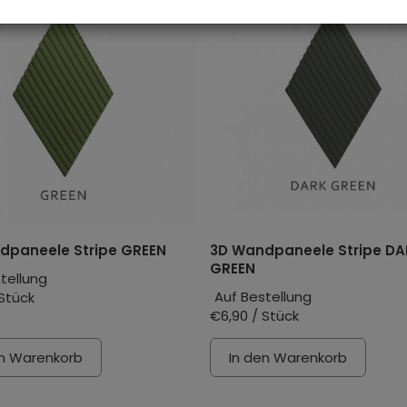
dpaneele Stripe GREEN
3D Wandpaneele Stripe DA
GREEN
tellung
Auf Bestellung
 Stück
€6,90 / Stück
en Warenkorb
In den Warenkorb