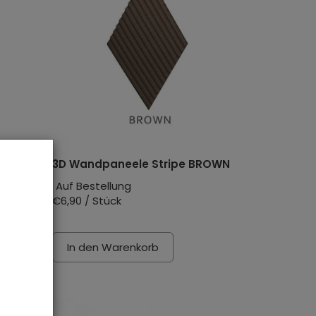
UE
3D Wandpaneele Stripe BROWN
Auf Bestellung
€6,90 / Stück
In den Warenkorb