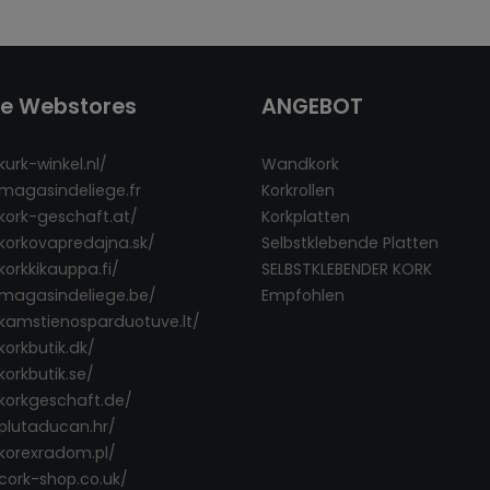
re Webstores
ANGEBOT
kurk-winkel.nl/
Wandkork
/magasindeliege.fr
Korkrollen
/kork-geschaft.at/
Korkplatten
/korkovapredajna.sk/
Selbstklebende Platten
korkkikauppa.fi/
SELBSTKLEBENDER KORK
/magasindeliege.be/
Empfohlen
/kamstienosparduotuve.lt/
korkbutik.dk/
korkbutik.se/
/korkgeschaft.de/
/plutaducan.hr/
/korexradom.pl/
/cork-shop.co.uk/