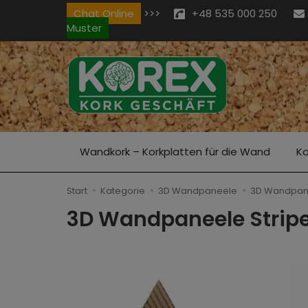
Chat Online
>>>
+48 535 000 250
Muster
Wandkork – Korkplatten für die Wand
Ko
Start
Kategorie
3D Wandpaneele
3D Wandpane
3D Wandpaneele Strip