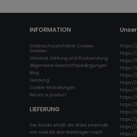
INFORMATION
Unse
Datenschutzrichtlinie Cookies
https://
Dateien
https:/
Versand, Zahlung und Rücksendung
https:/
Allgemeine Geschäftsbedingungen
https:/
Blog
https://
Sendung
https:/
Cookie-Einstellungen
https:/
Return a product
https://
https://
LIEFERUNG
https:/
https:/
Der Kunde erhält die Ware innerhalb
https:/
von zwei bis drei Werktagen nach
https:/