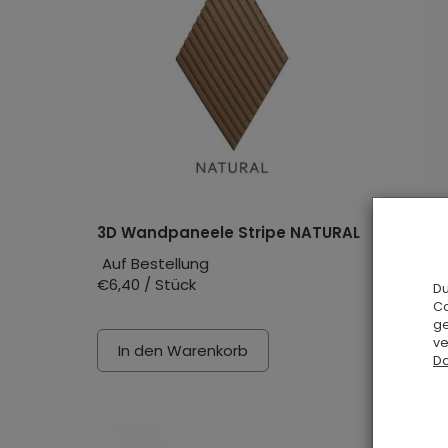
3D Wandpaneele Stripe NATURAL
3D Wan
Auf Bestellung
Auf Bes
€6,40 / Stück
€6,90 /
Du
Co
ge
ve
In den Warenkorb
In d
Da