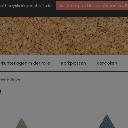
office@korkgeschaft.de
Anleitung für Unternehmen zur 
rkunterlagen in der rolle
Korkplatten
Korkrollen
ele Stripe
e