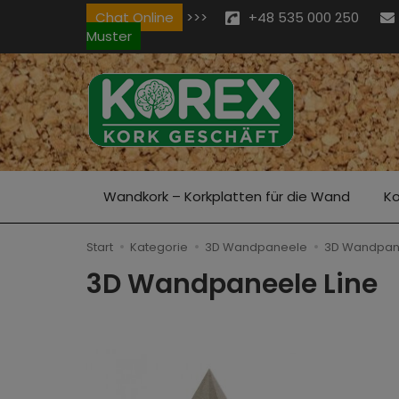
Chat Online
>>>
+48 535 000 250
Muster
Wandkork – Korkplatten für die Wand
Ko
Start
Kategorie
3D Wandpaneele
3D Wandpane
3D Wandpaneele Line