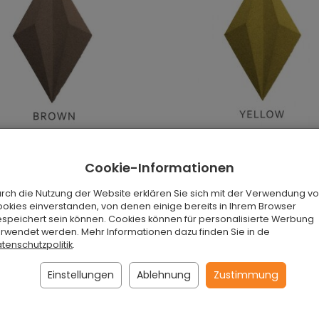
dpaneele Line Brown
3D Wandpaneele Line Yell
Cookie-Informationen
tellung
Auf Bestellung
rch die Nutzung der Website erklären Sie sich mit der Verwendung vo
 Stück
€6,90 / Stück
okies einverstanden, von denen einige bereits in Ihrem Browser
speichert sein können. Cookies können für personalisierte Werbung
en Warenkorb
In den Warenkorb
rwendet werden. Mehr Informationen dazu finden Sie in de
tenschutzpolitik
.
Einstellungen
Ablehnung
Zustimmung