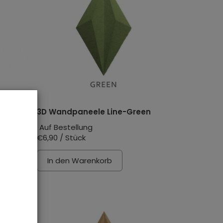
ow
3D Wandpaneele Line-Green
Auf Bestellung
€6,90 / Stück
In den Warenkorb