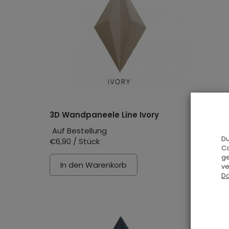
3D Wandpaneele Line Ivory
3D Wan
Auf Bestellung
Auf Bes
Du
€6,90 / Stück
€6,90 /
Co
ge
In den Warenkorb
In d
ve
Da