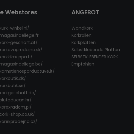
re Webstores
ANGEBOT
kurk-winkel.nl/
Wandkork
/magasindeliege.fr
Korkrollen
/kork-geschaft.at/
Korkplatten
/korkovapredajna.sk/
Selbstklebende Platten
korkkikauppa.fi/
SELBSTKLEBENDER KORK
/magasindeliege.be/
Empfohlen
/kamstienosparduotuve.lt/
korkbutik.dk/
korkbutik.se/
/korkgeschaft.de/
/plutaducan.hr/
/korexradom.pl/
/cork-shop.co.uk/
/korekprodejna.cz/