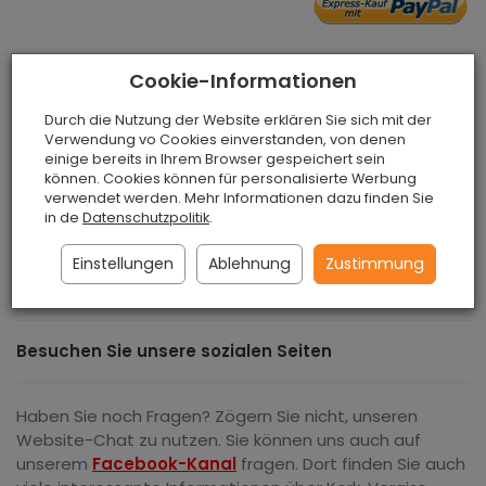
Cookie-Informationen
Durch die Nutzung der Website erklären Sie sich mit der
Schlüsselanhänger aus Kork Boot
Verwendung vo Cookies einverstanden, von denen
einige bereits in Ihrem Browser gespeichert sein
Der Schlüsselanhänger aus Kork stellt eine sichere
können. Cookies können für personalisierte Werbung
Lösung für die Aufbewahrung von Schlüsseln für
verwendet werden. Mehr Informationen dazu finden Sie
Personen dar, die sich im Wasser befinden. Der
in de
Datenschutzpolitik
.
Schlüsselanhänger verhindert aufgrund seiner Form und
seines Auftriebs, dass Ihre Schlüssel untergehen. Ein
Einstellungen
Ablehnung
Zustimmung
sehr leichtes und praktisches Gadget.
Besuchen Sie unsere sozialen Seiten
Haben Sie noch Fragen? Zögern Sie nicht, unseren
Website-Chat zu nutzen. Sie können uns auch auf
unserem
Facebook-Kanal
fragen. Dort finden Sie auch