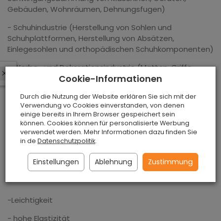
Gebäuden, Wohnräumen, Dehnungsfugen)
- Schuhindustrie (Herstellung von Sohlen und
Schuhplattformen, Herstellung von Absätzen,
Einlegesohlen und orthopädischen Schuhkomponenten)
- Werbe- und Dekorationsindustrie (Matten, Griffe,
In last 7 days interested in the product
4
persons.
Cookie-Informationen
Korkzubehör, Korkinformationstafeln, Werbeartikel)
- sowie: Fischerei (Rutenhalter), Möbelindustrie (Liner
Durch die Nutzung der Website erklären Sie sich mit der
Verwendung vo Cookies einverstanden, von denen
und Veneers), Automobilindustrie (Korkpads und
einige bereits in Ihrem Browser gespeichert sein
Spacer), Modellbau, Elemente von Musikinstrumenten,
können. Cookies können für personalisierte Werbung
Elemente von elektromechanischen Geräten, Elemente
verwendet werden. Mehr Informationen dazu finden Sie
von Spielzeug und viele andere.
in de
Datenschutzpolitik
.
Einstellungen
Ablehnung
Zustimmung
Vorteile des angebotenen Korks
-Leichtigkeit
- hohe Elastizität