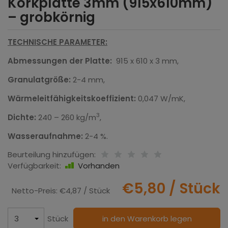
Korkplatte 3mm (915x610mm)
– grobkörnig
TECHNISCHE PARAMETER:
Abmessungen der Platte:
915 x 610 x 3 mm,
Granulatgröße:
2-4 mm,
Wärmeleitfähigkeitskoeffizient:
0,047 W/mK,
3
Dichte:
240 – 260 kg/m
,
Wasseraufnahme:
2-4 %.
Beurteilung hinzufügen:
Verfügbarkeit:
Vorhanden
€5,80
/ Stück
Netto-Preis:
€4,87
/ Stück
Stück
in den Warenkorb legen