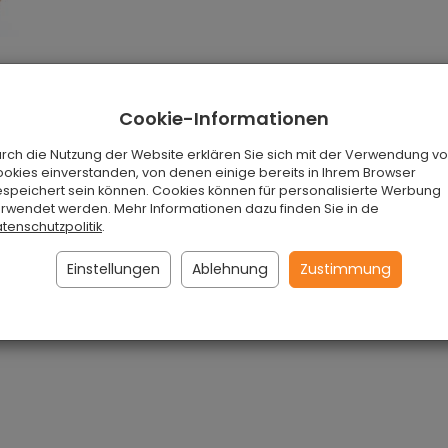
Cookie-Informationen
rch die Nutzung der Website erklären Sie sich mit der Verwendung vo
Angebot sind mit Klebstoff bedeckt, der mit Folie
okies einverstanden, von denen einige bereits in Ihrem Browser
ehr einfach zu bedienen, da Sie lediglich die Folie von
speichert sein können. Cookies können für personalisierte Werbung
n Ort ablegen müssen.
rwendet werden. Mehr Informationen dazu finden Sie in de
tenschutzpolitik
.
l, was ihn bei vielen Interessenten weit verbreitet
5 Grad geschliffen, um perfekt zu den Elementen zu
Einstellungen
Ablehnung
Zustimmung
ussehen zu verleihen. Ideal für: Büro, Schulen,