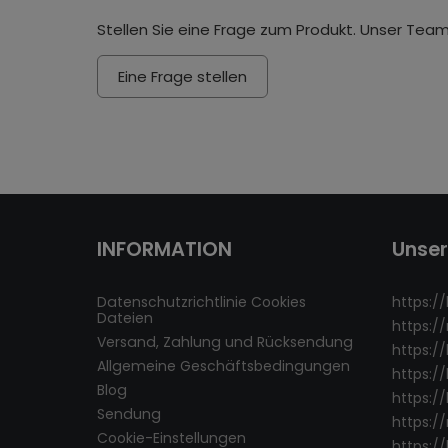
Stellen Sie eine Frage zum Produkt. Unser Team
Eine Frage stellen
INFORMATION
Unse
Datenschutzrichtlinie Cookies
https://
Dateien
https:/
Versand, Zahlung und Rücksendung
https:/
Allgemeine Geschäftsbedingungen
https:/
Blog
https://
Sendung
https:/
Cookie-Einstellungen
https:/