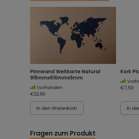
Pinnwand Weltkarte Natural
Kork P
915mmx610mmx5mm
Vorh
Vorhanden
€7,50
€22,90
In den Warenkorb
In d
Fragen zum Produkt