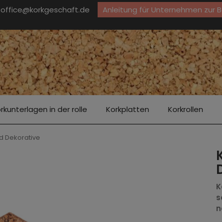
office@korkgeschaft.de
Anleitung für Unternehmen zur 
rkunterlagen in der rolle
Korkplatten
Korkrollen
d Dekorative
K
s
n