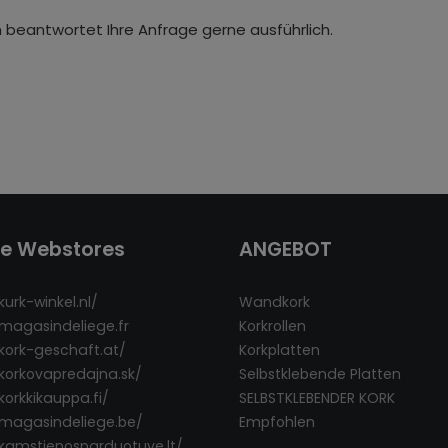
 beantwortet Ihre Anfrage gerne ausführlich.
re Webstores
ANGEBOT
kurk-winkel.nl/
Wandkork
/magasindeliege.fr
Korkrollen
/kork-geschaft.at/
Korkplatten
/korkovapredajna.sk/
Selbstklebende Platten
korkkikauppa.fi/
SELBSTKLEBENDER KORK
/magasindeliege.be/
Empfohlen
/kamstienosparduotuve.lt/