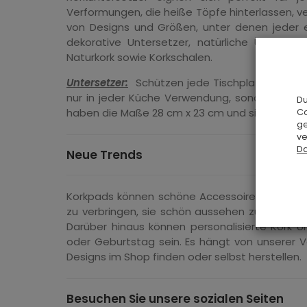
Verformungen, die heiße Töpfe hinterlassen, v
von Designs und Größen, unter denen jeder et
dekorative Untersetzer, natürliche Unterset
Naturkork sowie Korkschalen.
Untersetzer:
Schützen jede Tischplatte vor Sch
nur in jeder Küche Verwendung, sondern sind 
Du
haben die Maße 28 cm x 23 cm und sind 3 mm s
Co
ge
ve
Da
Neue Trends
Korkpads können schöne Accessoires auf einem
zu verbringen, sie schön aussehen zu lassen.
Darüber hinaus können personalisierte Kork 
oder Geburtstag sein.
Es hängt von unserer Vo
Designs im Shop finden oder selbst herstellen.
Besuchen Sie unsere sozialen Seiten