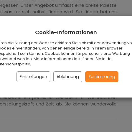
ergessen. Unser Angebot umfasst eine breite Palette
was für sich selbst finden wird. Sie finden bei uns
zer, Untersetzer für heiße Töpfe und Tabletts aus
Cookie-Informationen
mutz und Kratzern, Dank ihrer Optik finden sie nicht
auch ein tolles Dekorationselement, Die Untersetzer
rch die Nutzung der Website erklären Sie sich mit der Verwendung vo
tark. Die dekorativen Untersetzer sind gewachst.
okies einverstanden, von denen einige bereits in Ihrem Browser
speichert sein können. Cookies können für personalisierte Werbung
rwendet werden. Mehr Informationen dazu finden Sie in de
tenschutzpolitik
.
Einstellungen
Ablehnung
Zustimmung
 Tisch sein, wenn Sie bereit sind, etwas Zeit damit
Sie schützen Ihre Möbel vor Feuchtigkeit und Flecken.
Untersetzer ein perfektes Geschenk für Weihnachten
rstellungskraft und Zeit ab.
Sie können wundervolle