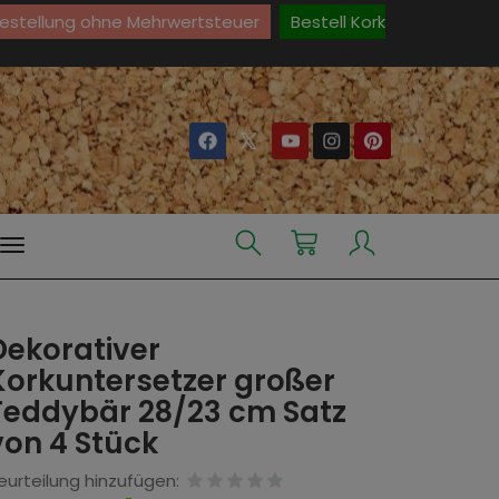
Bestellung ohne Mehrwertsteuer
Bestell Kork
Dekorativer
Korkuntersetzer großer
Teddybär 28/23 cm Satz
von 4 Stück
eurteilung hinzufügen: