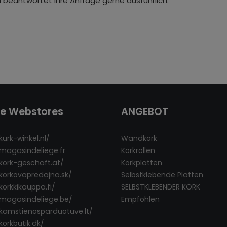
 beantwortet Ihre Anfrage gerne ausführlich.
re Webstores
ANGEBOT
kurk-winkel.nl/
Wandkork
/magasindeliege.fr
Korkrollen
/kork-geschaft.at/
Korkplatten
/korkovapredajna.sk/
Selbstklebende Platten
korkkikauppa.fi/
SELBSTKLEBENDER KORK
/magasindeliege.be/
Empfohlen
/kamstienosparduotuve.lt/
korkbutik.dk/